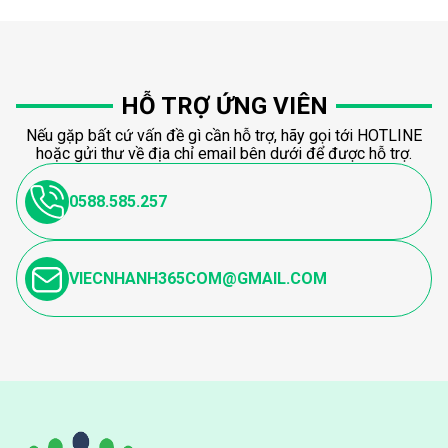
HỖ TRỢ ỨNG VIÊN
Nếu gặp bất cứ vấn đề gì cần hỗ trợ, hãy gọi tới HOTLINE
hoặc gửi thư về địa chỉ email bên dưới để được hỗ trợ.
0588.585.257
VIECNHANH365COM@GMAIL.COM