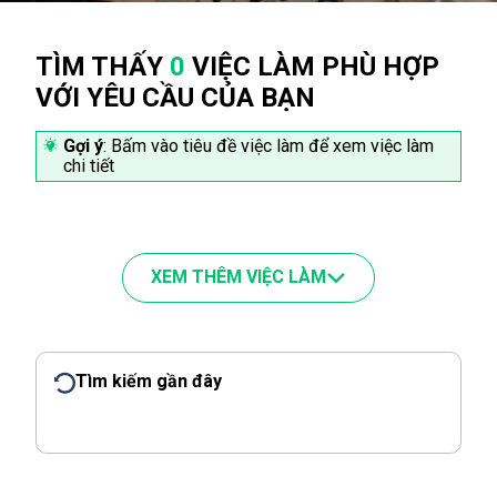
TÌM THẤY
0
VIỆC LÀM PHÙ HỢP
VỚI YÊU CẦU CỦA BẠN
Gợi ý
: Bấm vào tiêu đề việc làm để xem việc làm
chi tiết
XEM THÊM VIỆC LÀM
Tìm kiếm gần đây