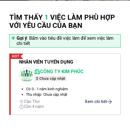
TÌM THẤY
1
VIỆC LÀM PHÙ HỢP
VỚI YÊU CẦU CỦA BẠN
Gợi ý
: Bấm vào tiêu đề việc làm để xem việc làm
chi tiết
HOT
NHÂN VIÊN TUYỂN DỤNG
CÔNG TY KIM PHÚC
$ Chưa cập nhật
Có 0 - 1 năm kinh nghiệm
Thu nhập: Chưa cập nhật
Cần Thơ
Xem chi tiết
Còn 4 năm