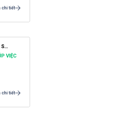
chi tiết
CẦN TÌM NGƯỜI NUÔI BỆNH GỌI CHỊ THẢO DỊCH VỤ SAO MAI LÀ CÓ NGƯỜI SAU 1 PHÚT
ÚP VIỆC
chi tiết