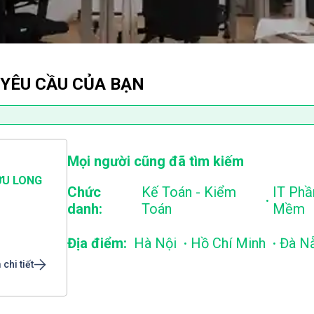
 YÊU CẦU CỦA BẠN
Mọi người cũng đã tìm kiếm
ỬU LONG
Chức
Kế Toán - Kiểm
IT Phầ
.
danh:
Toán
Mềm
.
.
Địa điểm:
Hà Nội
Hồ Chí Minh
Đà N
chi tiết