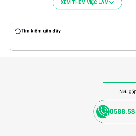
XEM THÊM VIỆC LÀM
Tìm kiếm gần đây
Nếu gặp
0588.58