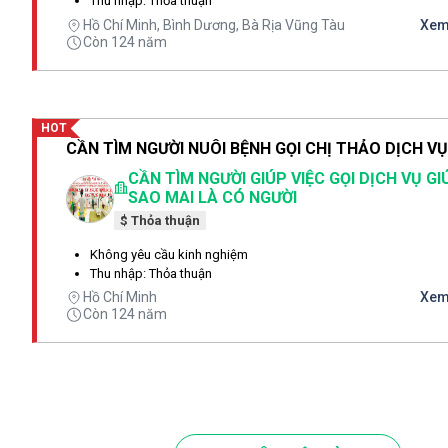
Thu nhập: Thỏa thuận
Hồ Chí Minh, Bình Dương, Bà Rịa Vũng Tàu
Xem 
Còn 124 năm
HOT
CẦN TÌM NGƯỜI GIÚP VIỆC GỌI DỊCH VỤ GI
SAO MAI LÀ CÓ NGƯỜI
$ Thỏa thuận
Không yêu cầu kinh nghiệm
Thu nhập: Thỏa thuận
Hồ Chí Minh
Xem 
Còn 124 năm