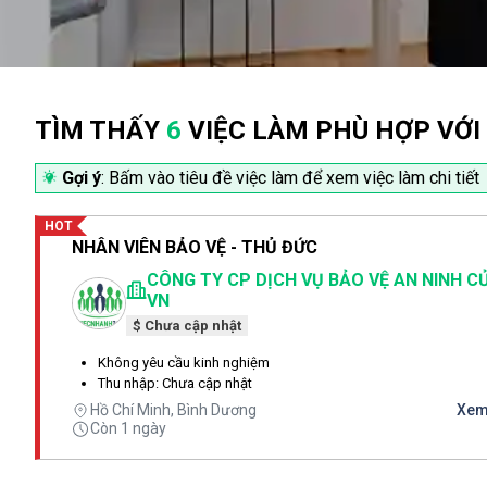
TÌM THẤY
6
VIỆC LÀM PHÙ HỢP VỚI
Gợi ý
: Bấm vào tiêu đề việc làm để xem việc làm chi tiết
HOT
NHÂN VIÊN BẢO VỆ - THỦ ĐỨC
CÔNG TY CP DỊCH VỤ BẢO VỆ AN NINH C
VN
$ Chưa cập nhật
Không yêu cầu kinh nghiệm
Thu nhập: Chưa cập nhật
Hồ Chí Minh, Bình Dương
Xem 
Còn 1 ngày