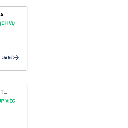
CẦN TÌM NGƯỜI CHĂM BÉ GỌI CHỊ THẢO DỊCH VỤ SAO MAI LÀ CÓ NGƯỜI SAU 1 PHÚT
DỊCH VỤ
chi tiết
CẦN TÌM NGƯỜI GIỮ TRẺ GỌI DỊCH VỤ SAO MAI CHỊ THẢO LÀ CÓ NGƯỜI SAU 1 PHÚT
ÚP VIỆC