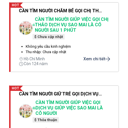
HOT
CẦN TÌM NGƯỜI CHĂM BÉ GỌI CHỊ THẢO DỊCH VỤ SAO MAI LÀ CÓ NGƯỜI SAU 1 PHÚT
CẦN TÌM NGƯỜI GIÚP VIỆC GỌI CHỊ
THẢO DỊCH VỤ SAO MAI LÀ CÓ
NGƯỜI SAU 1 PHÚT
$ Chưa cập nhật
Không yêu cầu kinh nghiệm
Thu nhập: Chưa cập nhật
Hồ Chí Minh
Xem chi tiết
Còn 124 năm
HOT
CẦN TÌM NGƯỜI GIỮ TRẺ GỌI DỊCH VỤ SAO MAI CHỊ THẢO LÀ CÓ NGƯỜI SAU 1 PHÚT
CẦN TÌM NGƯỜI GIÚP VIỆC GỌI
DỊCH VỤ GIÚP VIỆC SAO MAI LÀ
CÓ NGƯỜI
$ Thỏa thuận