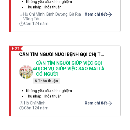
Không yêu cầu kinh nghiệm
Thu nhập: Thỏa thuận
Hồ Chí Minh, Bình Dương, Bà Rịa
Xem chi tiết
Vũng Tàu
Còn 124 năm
HOT
CẦN TÌM NGƯỜI NUÔI BỆNH GỌI CHỊ THẢO DỊCH VỤ SAO MAI LÀ CÓ NGƯỜI SAU 1 PHÚT
CẦN TÌM NGƯỜI GIÚP VIỆC GỌI
DỊCH VỤ GIÚP VIỆC SAO MAI LÀ
CÓ NGƯỜI
$ Thỏa thuận
Không yêu cầu kinh nghiệm
Thu nhập: Thỏa thuận
Hồ Chí Minh
Xem chi tiết
Còn 124 năm