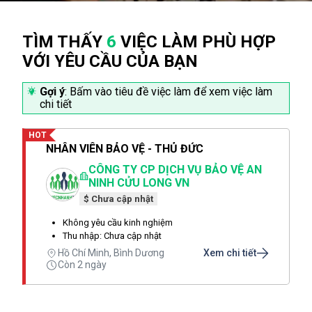
TÌM THẤY
6
VIỆC LÀM PHÙ HỢP
VỚI YÊU CẦU CỦA BẠN
Gợi ý
: Bấm vào tiêu đề việc làm để xem việc làm
chi tiết
HOT
NHÂN VIÊN BẢO VỆ - THỦ ĐỨC
CÔNG TY CP DỊCH VỤ BẢO VỆ AN
NINH CỬU LONG VN
$ Chưa cập nhật
Không yêu cầu kinh nghiệm
Thu nhập: Chưa cập nhật
Hồ Chí Minh, Bình Dương
Xem chi tiết
Còn 2 ngày