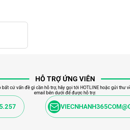
HỖ TRỢ ỨNG VIÊN
 bất cứ vấn đề gì cần hỗ trợ, hãy gọi tới HOTLINE hoặc gửi thư về
email bên dưới để được hỗ trợ.
5.257
VIECNHANH365COM@