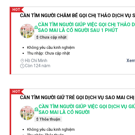
HOT
CẦN TÌM NGƯỜI GIÚP VIỆC GỌI CHỊ THẢO 
SAO MAI LÀ CÓ NGƯỜI SAU 1 PHÚT
$ Chưa cập nhật
Không yêu cầu kinh nghiệm
Thu nhập: Chưa cập nhật
Hồ Chí Minh
Xem 
Còn 124 năm
HOT
CẦN TÌM NGƯỜI GIÚP VIỆC GỌI DỊCH VỤ GI
SAO MAI LÀ CÓ NGƯỜI
$ Thỏa thuận
Không yêu cầu kinh nghiệm