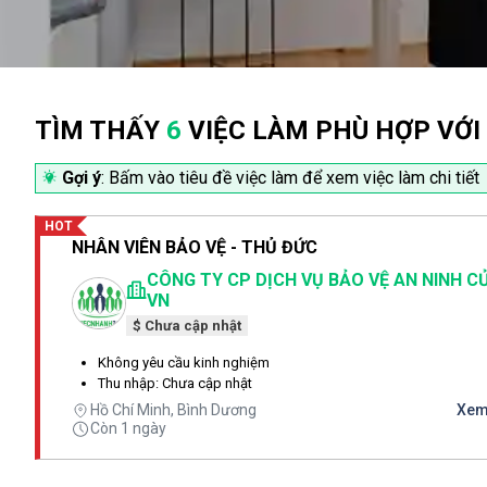
TÌM THẤY
6
VIỆC LÀM PHÙ HỢP VỚI
Gợi ý
: Bấm vào tiêu đề việc làm để xem việc làm chi tiết
HOT
NHÂN VIÊN BẢO VỆ - THỦ ĐỨC
CÔNG TY CP DỊCH VỤ BẢO VỆ AN NINH C
VN
$ Chưa cập nhật
Không yêu cầu kinh nghiệm
Thu nhập: Chưa cập nhật
Hồ Chí Minh, Bình Dương
Xem 
Còn 1 ngày