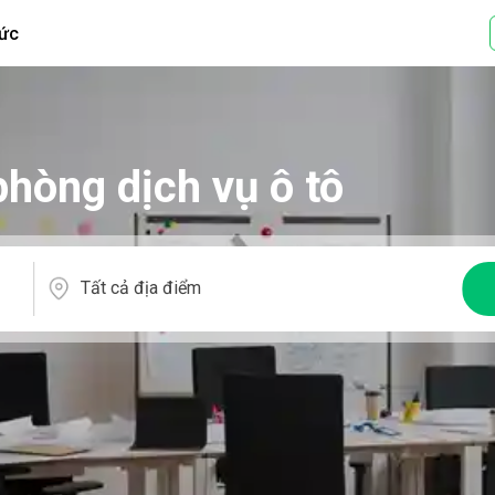
tức
phòng dịch vụ ô tô
Tất cả địa điểm