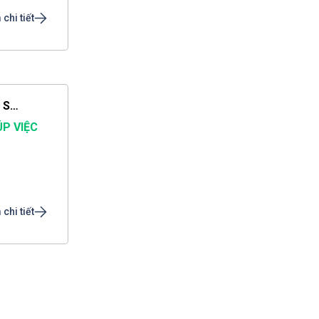
chi tiết
CẦN TÌM NGƯỜI NUÔI BỆNH GỌI CHỊ THẢO DỊCH VỤ SAO MAI LÀ CÓ NGƯỜI SAU 1 PHÚT
ÚP VIỆC
chi tiết