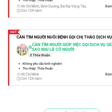
Thu nhập: Thỏa thuận
Hồ Chí Minh, Bình Dương, Bà Rịa Vũng Tàu
Xem 
Còn 124 năm
HOT
CẦN TÌM NGƯỜI GIÚP VIỆC GỌI DỊCH VỤ GI
SAO MAI LÀ CÓ NGƯỜI
$ Thỏa thuận
Không yêu cầu kinh nghiệm
Thu nhập: Thỏa thuận
Hồ Chí Minh
Xem 
Còn 124 năm