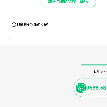
XEM THÊM VIỆC LÀM
Tìm kiếm gần đây
Nếu gặp
0588.58