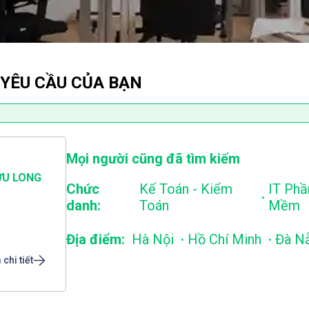
 YÊU CẦU CỦA BẠN
Mọi người cũng đã tìm kiếm
ỬU LONG
Chức
Kế Toán - Kiểm
IT Phầ
.
danh:
Toán
Mềm
.
.
Địa điểm:
Hà Nội
Hồ Chí Minh
Đà N
chi tiết