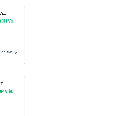
CẦN TÌM NGƯỜI CHĂM BÉ GỌI CHỊ THẢO DỊCH VỤ SAO MAI LÀ CÓ NGƯỜI SAU 1 PHÚT
DỊCH VỤ
chi tiết
CẦN TÌM NGƯỜI GIỮ TRẺ GỌI DỊCH VỤ SAO MAI CHỊ THẢO LÀ CÓ NGƯỜI SAU 1 PHÚT
ÚP VIỆC